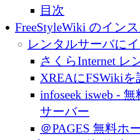
目次
FreeStyleWiki のイ
レンタルサーバにイ
さくらInterne
XREAにFSWiki
infoseek isw
サーバー
＠PAGES 無料