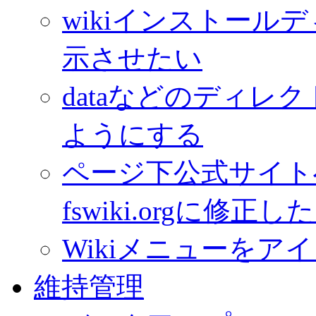
wikiインストールデ
示させたい
dataなどのディレ
ようにする
ページ下公式サイトへのリ
fswiki.orgに修正し
Wikiメニューを
維持管理