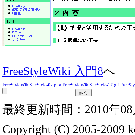
FreeStyleWiki 入門8
へ
FreeStyleWikiSiteStyle-02.png
FreeStyleWikiSiteStyle-17.gif
FreeSty
最終更新時間：2010年08月
Copyright (C) 2005-2009 k