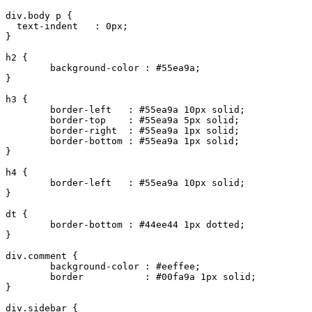
div.body p {

  text-indent   : 0px;

}

h2 {

	background-color : #55ea9a;

}

h3 {

	border-left   : #55ea9a 10px solid;

	border-top    : #55ea9a 5px solid;

	border-right  : #55ea9a 1px solid;

	border-bottom : #55ea9a 1px solid;

}

h4 {

	border-left   : #55ea9a 10px solid;

}

dt {

	border-bottom : #44ee44 1px dotted;

}

div.comment {

	background-color : #eeffee;

	border           : #00fa9a 1px solid;

}

div.sidebar {
